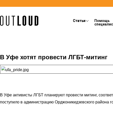
Статьи
Статьи
Помощь
специали
В Уфе хотят провести ЛГБТ-митинг
В Уфе активисты ЛГБТ планируют провести митинг, соотв
поступило в администрацию Орджоникидзевского района г