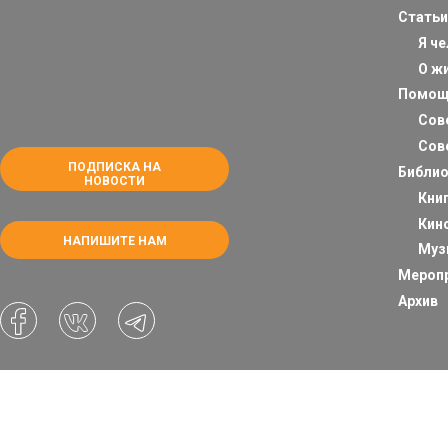
Статьи
Я ч
О ж
Помощ
Сов
Сов
ПОДПИСКА НА
Библио
НОВОСТИ
Кни
Кин
НАПИШИТЕ НАМ
Муз
Мероп
Архив