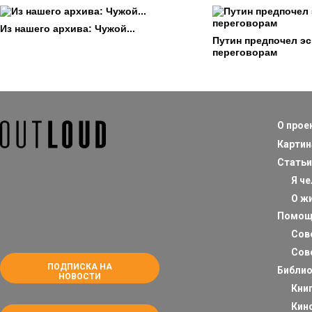
Из нашего архива: Чужой...
Путин предпочел э
переговорам
О прое
Картин
Статьи
Я ч
О ж
Помощ
Сов
Сов
ПОДПИСКА НА
Библио
НОВОСТИ
Кни
Кин